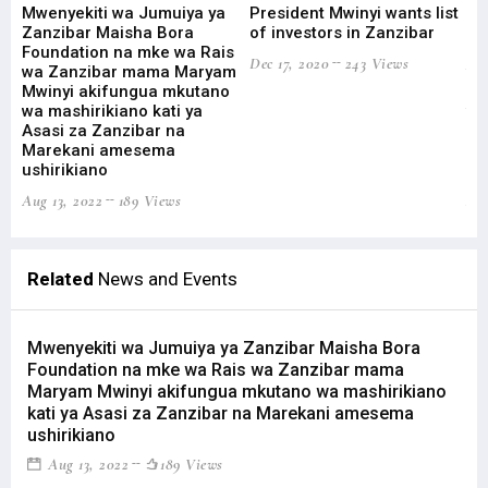
st
Mwenyekiti wa Jumuiya ya
President Mwinyi wants list
Mw
Zanzibar Maisha Bora
of investors in Zanzibar
Za
Foundation na mke wa Rais
Fo
Dec 17, 2020
243 Views
wa Zanzibar mama Maryam
wa
Mwinyi akifungua mkutano
Mw
wa mashirikiano kati ya
wa
Asasi za Zanzibar na
As
Marekani amesema
Ma
ushirikiano
us
Aug 13, 2022
189 Views
Aug
Related
News and Events
Mwenyekiti wa Jumuiya ya Zanzibar Maisha Bora
Foundation na mke wa Rais wa Zanzibar mama
Maryam Mwinyi akifungua mkutano wa mashirikiano
kati ya Asasi za Zanzibar na Marekani amesema
ushirikiano
Aug 13, 2022
189 Views