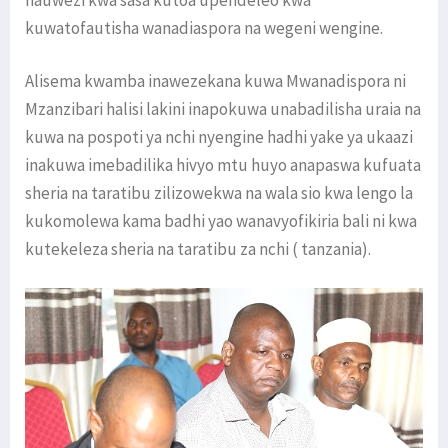
hauwezi kwa sasa kutoa upendeleo kwa
kuwatofautisha wanadiaspora na wegeni wengine.
Alisema kwamba inawezekana kuwa Mwanadispora ni
Mzanzibari halisi lakini inapokuwa unabadilisha uraia na
kuwa na pospoti ya nchi nyengine hadhi yake ya ukaazi
inakuwa imebadilika hivyo mtu huyo anapaswa kufuata
sheria na taratibu zilizowekwa na wala sio kwa lengo la
kukomolewa kama badhi yao wanavyofikiria bali ni kwa
kutekeleza sheria na taratibu za nchi ( tanzania).