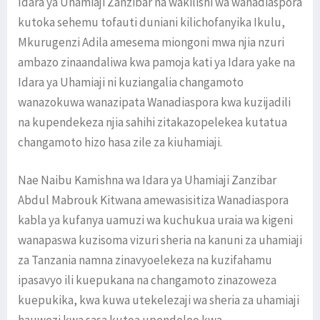
Idara ya Uhamiaji Zanzibar na wakilishi wa wanadiaspora
kutoka sehemu tofauti duniani kilichofanyika Ikulu,
Mkurugenzi Adila amesema miongoni mwa njia nzuri
ambazo zinaandaliwa kwa pamoja kati ya Idara yake na
Idara ya Uhamiaji ni kuziangalia changamoto
wanazokuwa wanazipata Wanadiaspora kwa kuzijadili
na kupendekeza njia sahihi zitakazopelekea kutatua
changamoto hizo hasa zile za kiuhamiaji.
Nae Naibu Kamishna wa Idara ya Uhamiaji Zanzibar
Abdul Mabrouk Kitwana amewasisitiza Wanadiaspora
kabla ya kufanya uamuzi wa kuchukua uraia wa kigeni
wanapaswa kuzisoma vizuri sheria na kanuni za uhamiaji
za Tanzania namna zinavyoelekeza na kuzifahamu
ipasavyo ili kuepukana na changamoto zinazoweza
kuepukika, kwa kuwa utekelezaji wa sheria za uhamiaji