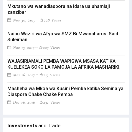
Mkutano wa wanadiaspora na idara ua uhamiaji
zanzibar
Nov 30, 2017
228 Views
Naibu Waziri wa Afya wa SMZ Bi Mwanaharusi Said
Suleiman
Nov 17, 2017
227 Views
WAJASIRIAMALI PEMBA WAPIGWA MSASA KATIKA
KUELEKEA SOKO LA PAMOJA LA AFRIKA MASHARIKI.
Mar 16, 2017
219 Views
Masheha wa Mkoa wa Kusini Pemba katika Semina ya
Diaspora Chake Chake Pemba
Dec 06, 2016
232 Views
Investments
and Trade