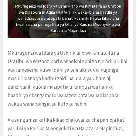
Mkurugenzi wa Idara ya Ushirikiano wa Kimataifa na Uratibu
wa Diaspora Bi Adila Hilal Vuai akiwakaribisha baadhi ya
wanadiaspora waliopata bahati kushiriki katika kikao cha
kwanza cha pamoja kati ya Ofisi ya Rais na Mwenyekiti wa
Baraza la Mapinduzi
Mkurugenzi wa Idara ya Ushirikiano wa kimataifa na
Uratibu wa Wazanzibari wanaoishi nchi za nje Adila Hilal
Vuai amesema kuwa Idara yake inakusudia kujenga
mashirikiano ya karibu zaidi na Idara ya Uhamiaji
Zanzibar ili kuona inazipatia ufumbuzi wa haraka
baadhi ya changamoto wanazozipata wanadiaspora
wakati wanapoingia au kutoka nchini.
Akizungumza katika kikao cha kwanza cha pamoja kati
ya Ofisi ya Rais na Mwenyekiti wa Baraza la Mapinduzi,