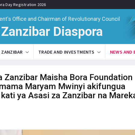
ora Day Registration 2026
ent's Office and Chairman of Revolutionary Council
Zanzibar Diaspora
ZANZIBAR
TRADE AND INVESTMENTS
NEWS AND 
 Zanzibar Maisha Bora Foundation
 mama Maryam Mwinyi akifungua
kati ya Asasi za Zanzibar na Marek