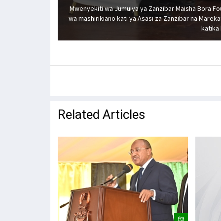
Mwenyekiti wa Jumuiya ya Zanzibar Maisha Bora F
wa mashirikiano kati ya Asasi za Zanzibar na Marekan
katika
Related Articles