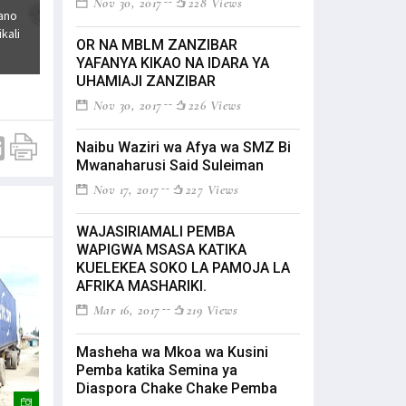
Nov 30, 2017
228 Views
ano
kali
OR NA MBLM ZANZIBAR
YAFANYA KIKAO NA IDARA YA
UHAMIAJI ZANZIBAR
Nov 30, 2017
226 Views
Naibu Waziri wa Afya wa SMZ Bi
Mwanaharusi Said Suleiman
Nov 17, 2017
227 Views
WAJASIRIAMALI PEMBA
WAPIGWA MSASA KATIKA
KUELEKEA SOKO LA PAMOJA LA
AFRIKA MASHARIKI.
Mar 16, 2017
219 Views
Masheha wa Mkoa wa Kusini
Pemba katika Semina ya
Diaspora Chake Chake Pemba